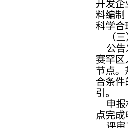
开发企
料编制
科学合
（三
公告
赛罕区
节点。
合条件
引。
申报
点完成
评审