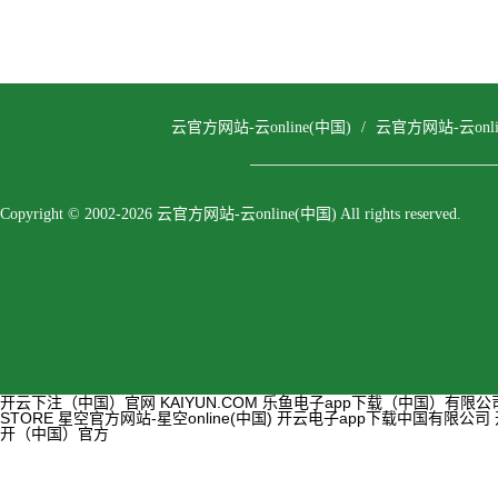
云官方网站-云online(中国)
/
云官方网站-云onl
Copyright © 2002-2026 云官方网站-云online(中国) All rights reserved.
开云下注（中国）官网
KAIYUN.COM
乐鱼电子app下载（中国）有限公
STORE
星空官方网站-星空online(中国)
开云电子app下载中国有限公司
开（中国）官方