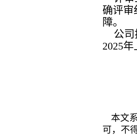
确评审
障。
公司
202
本文
可，不