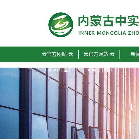
云官方网站-云online(中国)
云官方网站-云
云官方网站-云
新
online(中国)
online(中国)