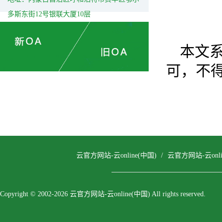
多斯东街12号银联大厦10层
本文
可，不
云官方网站-云online(中国)
/
云官方网站-云onl
Copyright © 2002-2026 云官方网站-云online(中国) All rights reserved.