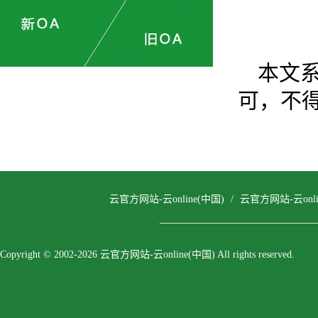
本文
可，不
云官方网站-云online(中国)
/
云官方网站-云onl
Copyright © 2002-2026 云官方网站-云online(中国) All rights reserved.