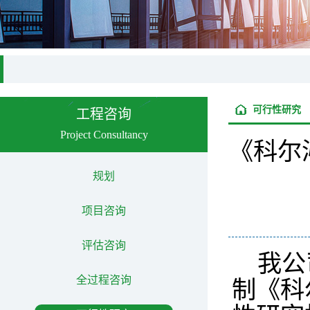
可行性研究
工程咨询
Project Consultancy
《科尔
规划
项目咨询
评估咨询
我公
全过程咨询
制《科