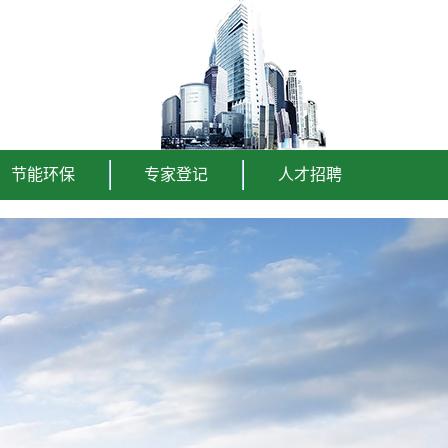
节能环保
专家登记
人才招聘