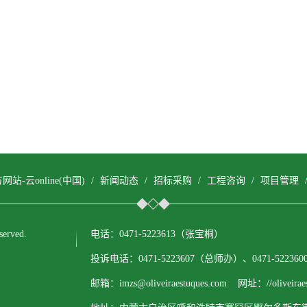
网站-云online(中国)
/
新闻动态
/
招标采购
/
工程咨询
/
项目管理
erved.
电话：0471-5223613（张宝桐）
投诉电话：0471-5223607（总师办）、0471-522
邮箱：imzs@oliveiraestuques.com 网址：//oliveiraes