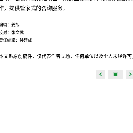
作，提供管家式的咨询服务。
编辑：姜旭
校对：张文武
责任编辑：孙建成
本文系原创稿件，仅代表作者立场，任何单位以及个人未经许可