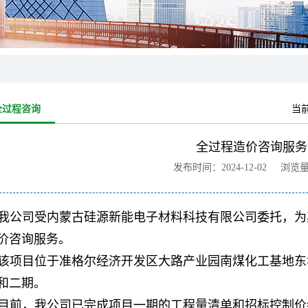
全过程咨询
当
全过程造价咨询服务
发布时间：2024-12-02 浏览
我公司受内蒙古硅源新能电子材料科技有限公司委托，为其
价咨询服务。
该项目位于准格尔经济开发区大路产业园南煤化工基地东华
和二期。
目前，我公司已完成项目一期的工程量清单和招标控制价