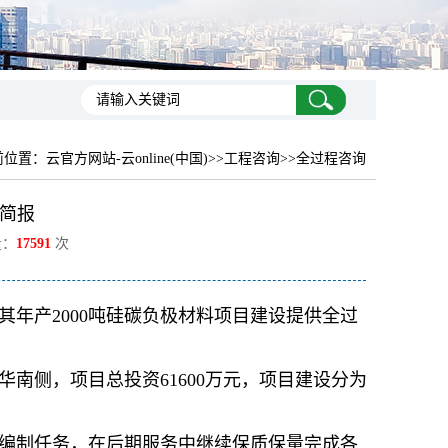
前位置：
云官方网站-云online(中国)
>>工程咨询>>全过程咨询
简报
量：
17591
次
年产2000吨硅碳负极材料项目建设提供全过
南侧，项目总投资61600万元，项目建设分为
编制任务，在后期服务中继续保质保量完成各