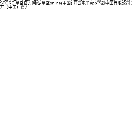
STORE
星空官方网站-星空online(中国)
开云电子app下载中国有限公司
开（中国）官方