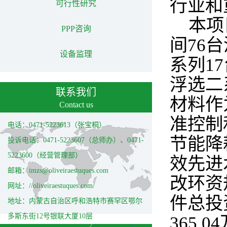
行业和
可行性研究
本项
PPP咨询
间76
设备监理
系列1
浮选二
联系我们
材料作
Contact us
准控制
电话：0471-5223613（张宝桐）
节能降
投诉电话：0471-5223607（总师办）、0471-
5223600（经营管理部）
效先进
邮箱：imzs@oliveiraestuques.com
改环资
网址：//oliveiraestuques.com/
件总投
地址：内蒙古自治区呼和浩特市赛罕区鄂尔
多斯东街12号银联大厦10层
365.