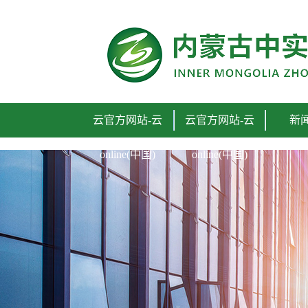
云官方网站-云online(中国)
云官方网站-云
云官方网站-云
新
online(中国)
online(中国)