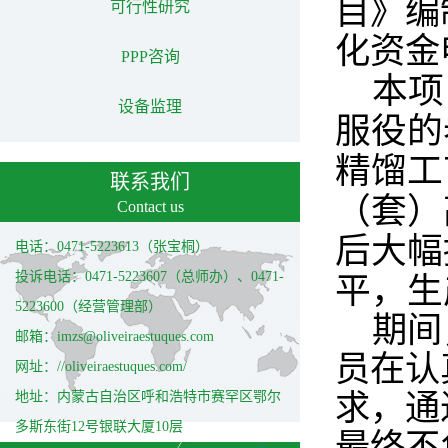
目》编
可行性研究
化资金
PPP咨询
本项
设备监理
服役的
精馏工
联系我们
（套）
Contact us
后大幅
电话：0471-5223613（张宝桐）
投诉电话：0471-5223607（总师办）、0471-
平，生
5223600（经营管理部）
期间
邮箱：imzs@oliveiraestuques.com
员在认
网址：//oliveiraestuques.com/
地址：内蒙古自治区呼和浩特市赛罕区鄂尔
求，通
多斯东街12号银联大厦10层
最终不