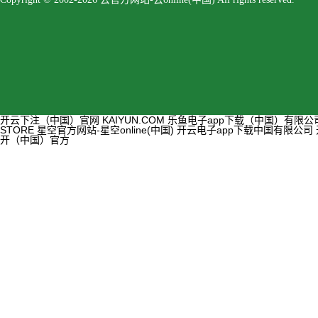
开云下注（中国）官网
KAIYUN.COM
乐鱼电子app下载（中国）有限公
STORE
星空官方网站-星空online(中国)
开云电子app下载中国有限公司
开（中国）官方