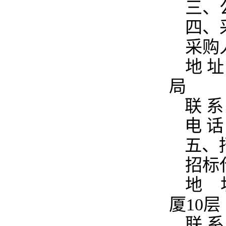
三、公
四、
采购
地 
局
联 
电 话：
五、
招标
地 
厦10层
联 