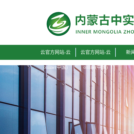
云官方网站-云online(中国)
云官方网站-云
云官方网站-云
新
online(中国)
online(中国)