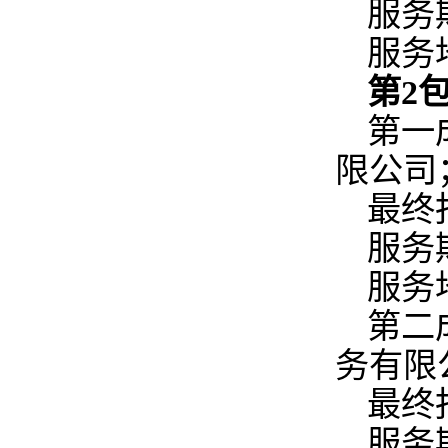
服务
服务
第2
第一
限公司
最终
服务
服务
第二
务有限
最终
服务