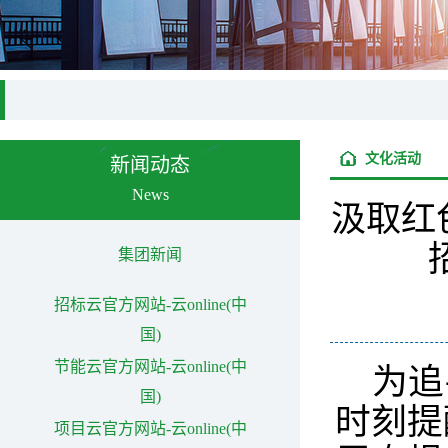
文化活动
新闻动态
News
汲取红
集团新闻
招标云官方网站-云online(中
国)
节能云官方网站-云online(中
为追
国)
时刻提
项目云官方网站-云online(中