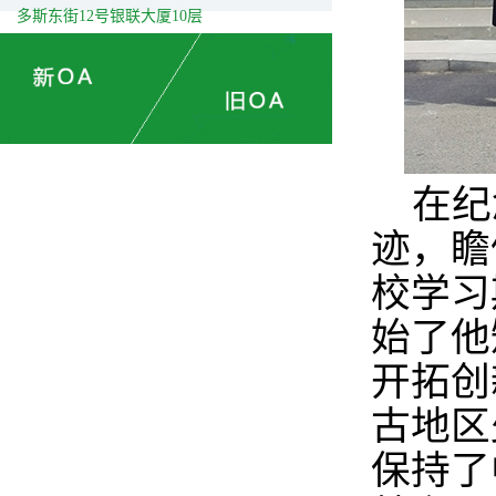
多斯东街12号银联大厦10层
在纪
迹，瞻
校学习
始了他
开拓创
古地区
保持了