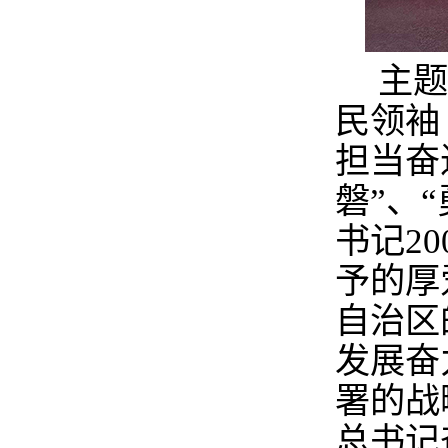
主题
民领袖
担当奋
磐”、
书记2
予的厚
自治区
发展奋
署的战
总书记