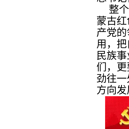
整个
蒙古红
产党的
用，把
民族事
们，更
劲往一
方向发