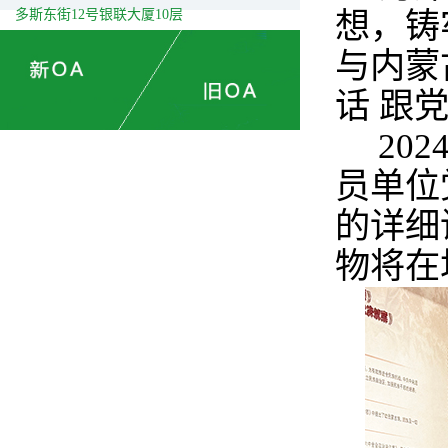
多斯东街12号银联大厦10层
想，铸
与内蒙
话 跟
20
员单位
的详细
物将在