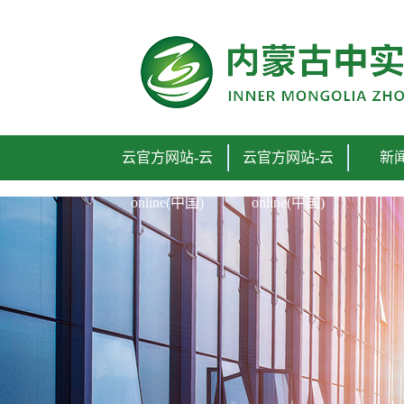
云官方网站-云online(中国)
云官方网站-云
云官方网站-云
新
online(中国)
online(中国)