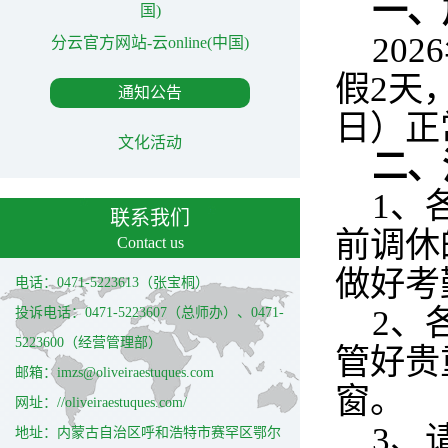
一、
国)
20
分云官方网站-云online(中国)
假2天
通知公告
日）正
文化活动
二、
1、
联系我们
前调休
Contact us
做好考
电话：0471-5223613（张宝桐）
2、
投诉电话：0471-5223607（总师办）、0471-
5223600（经营管理部）
管好贵
邮箱：imzs@oliveiraestuques.com
窗。
网址：//oliveiraestuques.com/
3、
地址：内蒙古自治区呼和浩特市赛罕区鄂尔