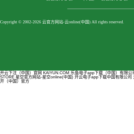
Copyright © 2002-2026 云官方网站-云online(中国) All rights reserved.
开云下注（中国）官网
KAIYUN.COM
乐鱼电子app下载（中国）有限公
STORE
星空官方网站-星空online(中国)
开云电子app下载中国有限公司
开（中国）官方