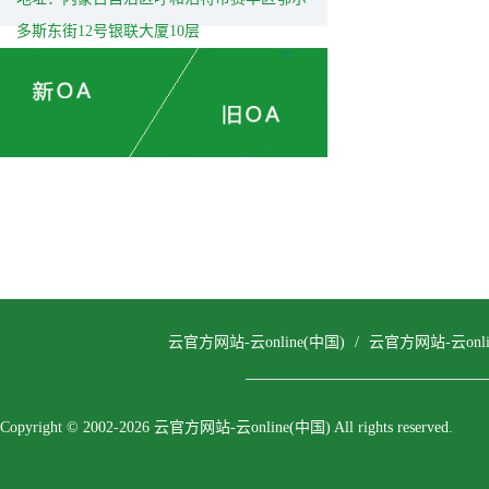
多斯东街12号银联大厦10层
云官方网站-云online(中国)
/
云官方网站-云onl
Copyright © 2002-2026 云官方网站-云online(中国) All rights reserved.