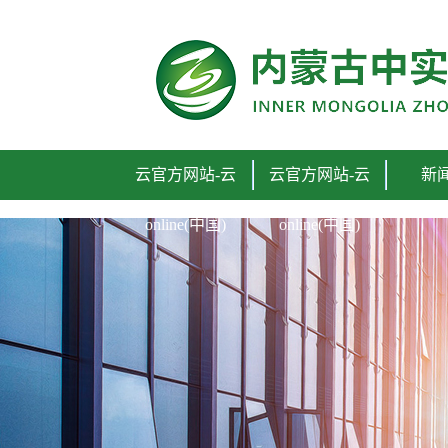
云官方网站-云online(中国)
云官方网站-云
云官方网站-云
新
online(中国)
online(中国)