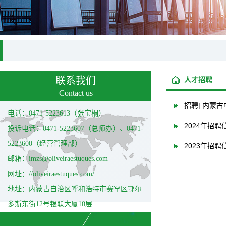
联系我们
人才招聘
Contact us
招聘| 内蒙
电话：0471-5223613（张宝桐）
2024年招
投诉电话：0471-5223607（总师办）、0471-
5223600（经营管理部）
2023年招聘
邮箱：imzs@oliveiraestuques.com
网址：//oliveiraestuques.com/
地址：内蒙古自治区呼和浩特市赛罕区鄂尔
多斯东街12号银联大厦10层