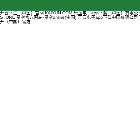
开云下注（中国）官网
KAIYUN.COM
乐鱼电子app下载（中国）有限公
STORE
星空官方网站-星空online(中国)
开云电子app下载中国有限公司
开（中国）官方