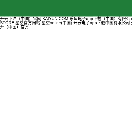
开云下注（中国）官网
KAIYUN.COM
乐鱼电子app下载（中国）有限公
STORE
星空官方网站-星空online(中国)
开云电子app下载中国有限公司
开（中国）官方