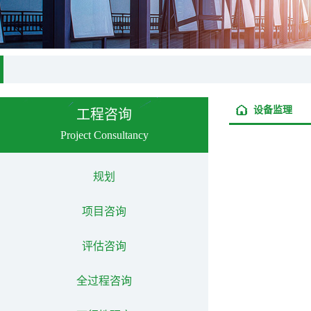
设备监理
工程咨询
Project Consultancy
规划
项目咨询
评估咨询
全过程咨询