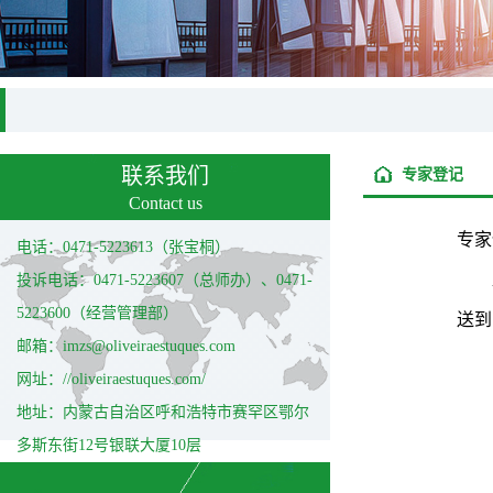
联系我们
专家登记
Contact us
专家
电话：0471-5223613（张宝桐）
投诉电话：0471-5223607（总师办）、0471-
5223600（经营管理部）
送到i
邮箱：imzs@oliveiraestuques.com
网址：//oliveiraestuques.com/
地址：内蒙古自治区呼和浩特市赛罕区鄂尔
多斯东街12号银联大厦10层