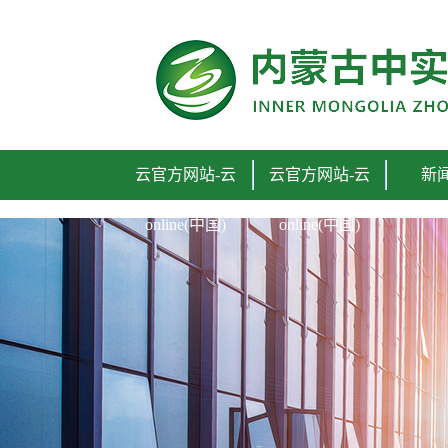
云官方网站-云online(中国)
云官方网站-云
云官方网站-云
新
online(中国)
online(中国)