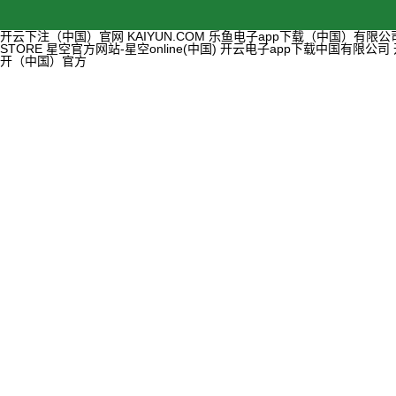
开云下注（中国）官网
KAIYUN.COM
乐鱼电子app下载（中国）有限公
STORE
星空官方网站-星空online(中国)
开云电子app下载中国有限公司
开（中国）官方